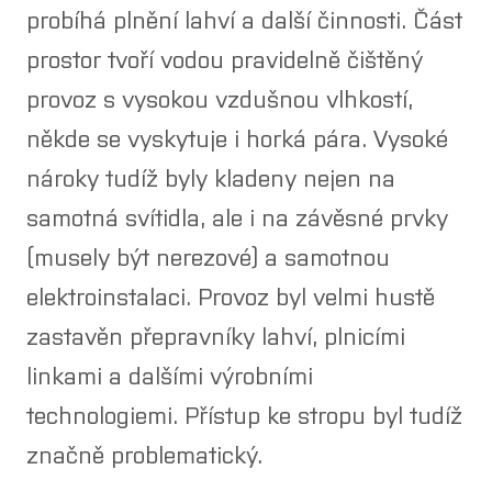
probíhá plnění lahví a další činnosti. Část
 architekty a
gnéry
prostor tvoří vodou pravidelně čištěný
provoz s vysokou vzdušnou vlhkostí,
rence
někde se vyskytuje i horká pára. Vysoké
s
nároky tudíž byly kladeny nejen na
fikace
samotná svítidla, ale i na závěsné prvky
kt
(musely být nerezové) a samotnou
ra
elektroinstalaci. Provoz byl velmi hustě
vazná poptávka
zastavěn přepravníky lahví, plnicími
linkami a dalšími výrobními
technologiemi. Přístup ke stropu byl tudíž
značně problematický.