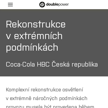
Menu
ukty
Rekonstrukce
v extrémních
l
podmínkách
y
a
Coca-Cola HBC Česká republika
e
a
a ex 2/22
Komplexní rekonstrukce osvětlení
 ex 1/21
v extrémně náročných podmínkách
y
provozu musela být provedena během