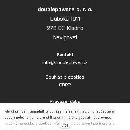
doublepower!! s. r. o.
Dubská 1011
272 03 Kladno
Navigovat
Kontakt
info@doublepower.cz
Souhlas s cookies
GDPR
Provozní doba
Pondělí–pátek: 7:00–15:00
Abychom vám usnadnili procházení stránek, nabídli přizpůsobený
obsah nebo reklamu a mohli anonymně analyzovat návštěvnost,
využíváme soubory cookies, které sdílíme se svými partnery pro
více
sociální média, inzerci a analýzu. Jejich nastavení upravíte odkazem