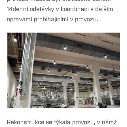
y tamax
14denní odstávky v koordinaci s dalšími
r
opravami probíhajícími v provozu.
echny produkty
světlujeme
obní haly a
vozy
istické haly a
dy
klamní plochy
trémní podmínky
fshore
Rekonstrukce se týkala provozu, v němž
tikální farmy